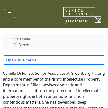
Skip to content
Menu
Home
Camilla
Di Fonzo
Open side menu
Camilla Di Fonzo, Senior Associate at Greenberg Traurig
and a core member of the firm’s Intellectual Property
Department in Milan, advises domestic and
international clients on the protection of intellectual
property rights in both contentious and non-
contentious matters. She has developed deep
experience in the fashion and luxury industry, assisting