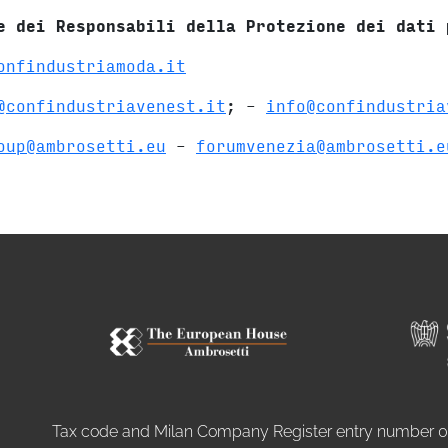
e dei Responsabili della Protezione dei dati 
onfindustriamoda.it
@confindustriavenest.it
; –
info@confindustria
oup@ambrosetti.eu
–
forumvenezia@ambrosetti.e
Tax code and Milan Company Register entry number 