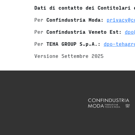
Dati di contatto dei Contitolari 
Per
Confindustria Moda
:
privacy@c
Per
Confindustria Veneto Est
:
dpo
Per
TEHA GROUP S.p.A
.:
dpo-tehagr
Versione Settembre 2025