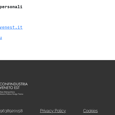
personali
venest.it
u
09638920158
Privacy Policy
Cookies