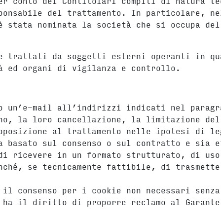
er conto dei Contitolari compiti di natura te
ponsabile del trattamento. In particolare, ne
è stata nominata la società che si occupa del
e trattati da soggetti esterni operanti in qu
à ed organi di vigilanza e controllo.
o un’e-mail all’indirizzi indicati nel paragr
no, la loro cancellazione, la limitazione del
pposizione al trattamento nelle ipotesi di le
a basato sul consenso o sul contratto e sia e
di ricevere in un formato strutturato, di uso
nché, se tecnicamente fattibile, di trasmette
 il consenso per i cookie non necessari senza
 ha il diritto di proporre reclamo al Garante