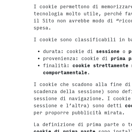
I cookie permettono di memorizzar
tecnologia molto utile, perché fa
il Sito non avrebbe modo di “rico
spesa.
I cookie sono classificabili in b
durata: cookie di
sessione
o
p
provenienza: cookie di
prima p
finalità:
cookie strettamente 
comportamentale
.
I cookie che scadono alla fine di
scadenza della sessione) sono de
sessione di navigazione. I cookie
sessione e l’altra) sono detti
co
per proporre pubblicità mirata.
La definizione di prima parte o t
cookie di prima parte
sono instal