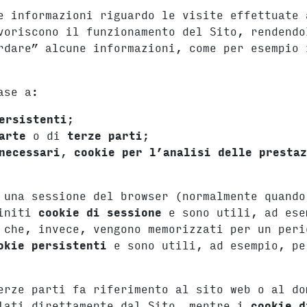
e informazioni riguardo le visite effettuate 
voriscono il funzionamento del Sito, rendendo
rdare” alcune informazioni, come per esempio 
ase a:
ersistenti
;
arte
o di
terze parti
;
necessari
,
cookie per l’analisi delle presta
 una sessione del browser (normalmente quando
finiti
cookie di sessione
e sono utili, ad ese
 che, invece, vengono memorizzati per un peri
okie persistenti
e sono utili, ad esempio, pe
erze parti fa riferimento al sito web o al do
lati direttamente dal Sito, mentre i
cookie d