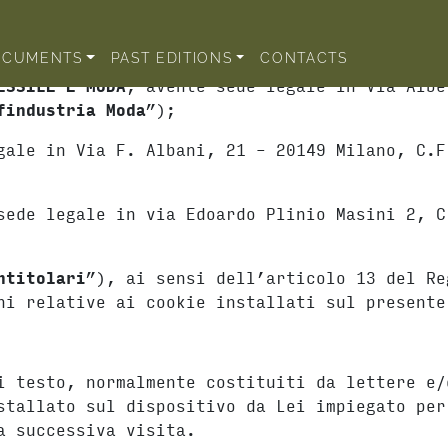
OCUMENTS
PAST EDITIONS
CONTACTS
ESSILE E MODA
, avente sede legale in Via Albe
findustria Moda
”);
gale in Via F. Albani, 21 – 20149 Milano, C.F
sede legale in via Edoardo Plinio Masini 2, C
ntitolari
”), ai sensi dell’articolo 13 del Re
ni relative ai cookie installati sul presente
i testo, normalmente costituiti da lettere e/
stallato sul dispositivo da Lei impiegato per
a successiva visita.