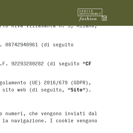
rto Riva Villasanta n. 3, Milano,
. 08742940961 (di seguito
.F. 92293280282 (di seguito “
CF
golamento (UE) 2016/679 (GDPR),
 sito web (di seguito, “
Sito
“).
o numeri, che vengono inviati dal
 la navigazione. I cookie vengono