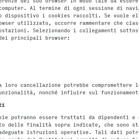
erenze del suo browser in modo tale da essere
computer. Al termine di ogni sessione di navi
o dispositivo i cookies raccolti. Se vuole el
owser utilizzato, occorre rammentare che cias
ostazioni. Selezionando i collegamenti sottos
dei principali browser:
a loro cancellazione potrebbe compromettere l
unzionalità, nonché influire sul funzionament
ti
kie potranno essere trattati da dipendenti e 
to delle finalità sopra indicate, che sono st
adeguate istruzioni operative. Tali dati potr